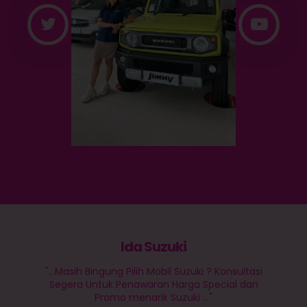
Ida Suzuki
"...Masih Bingung Pilih Mobil Suzuki ? Konsultasi
Segera Untuk Penawaran Harga Special dan
Promo menarik Suzuki ..."