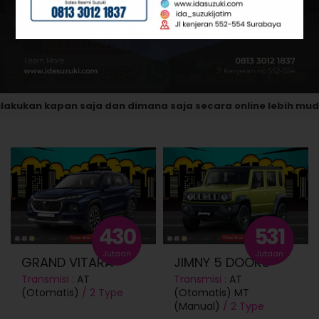
kan kapan saja dan dimana saja secara online lebih mudah, 
430
531
Jutaan
Jutaan
GRAND VITARA
JIMNY 5 DOORS
Transmisi :
AT
Transmisi :
AT
(Otomatis)
/ 2 Type
(Otomatis)
MT
(Manual)
/ 2 Type