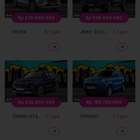
Rp 270.000.000
Rp 528.000.000
FRONX
6 Type
JIMNY 3 DOORS
2 Type
Rp 430.500.000
Rp. 188.750.000
GRAND VITARA
2 Type
SPRESSO
2 Type