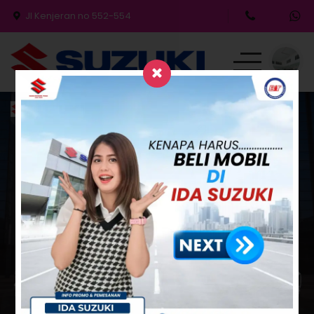
Jl Kenjeran no 552-554
Produk
Promo & Event
Testimoni
Blog
Simulasi Kredit